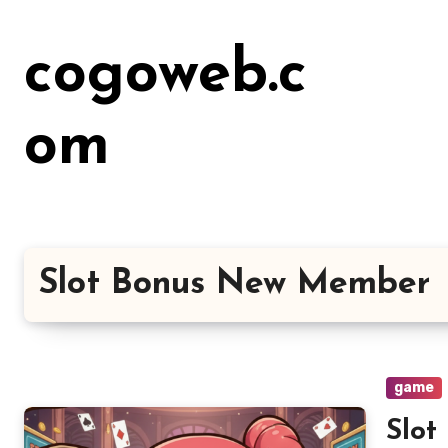
Lewati
ke
cogoweb.c
konten
om
Slot Bonus New Member
game
Slot