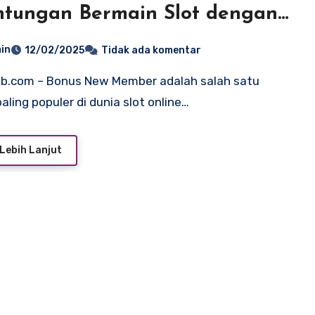
tungan Bermain Slot dengan
s Awal
in
12/02/2025
Tidak ada komentar
aling populer di dunia slot online…
Lebih Lanjut