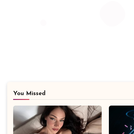
You Missed