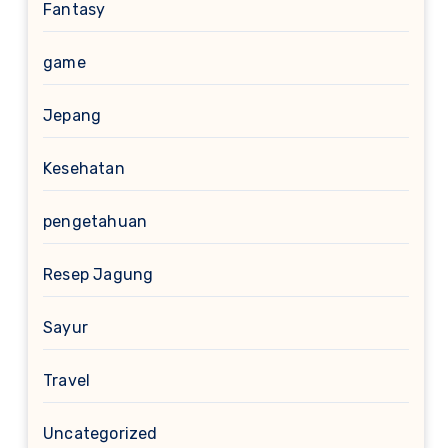
Fantasy
game
Jepang
Kesehatan
pengetahuan
Resep Jagung
Sayur
Travel
Uncategorized